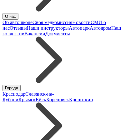
О нас
Об автошколе
Своя медкомиссия
Новости
СМИ о
нас
Отзывы
Наши инструкторы
Автопарк
Автодром
Наш
коллектив
Вакансии
Документы
Города
Краснодар
Славянск-на-
Кубани
Крымск
Ейск
Кореновск
Кропоткин