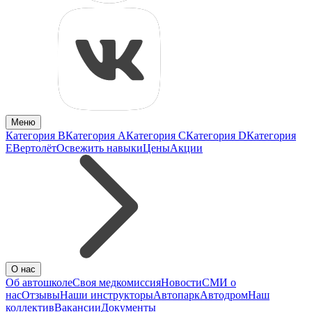
Меню
Категория B
Категория A
Категория C
Категория D
Категория
E
Вертолёт
Освежить навыки
Цены
Акции
О нас
Об автошколе
Своя медкомиссия
Новости
СМИ о
нас
Отзывы
Наши инструкторы
Автопарк
Автодром
Наш
коллектив
Вакансии
Документы