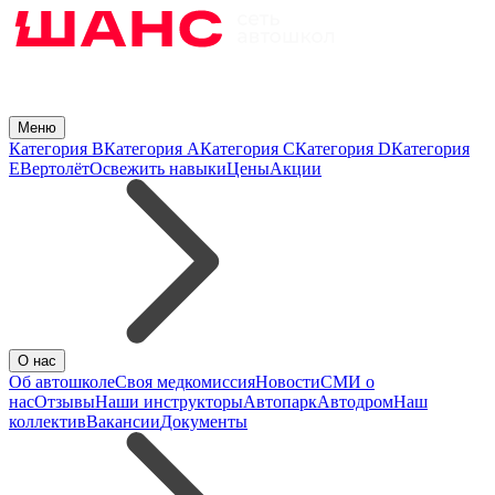
Меню
Категория B
Категория A
Категория C
Категория D
Категория
E
Вертолёт
Освежить навыки
Цены
Акции
О нас
Об автошколе
Своя медкомиссия
Новости
СМИ о
нас
Отзывы
Наши инструкторы
Автопарк
Автодром
Наш
коллектив
Вакансии
Документы