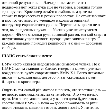
отличной репутации. Электронные ассистенты
поддерживают, когда рука ещё не уверена, а реакция только
тренируется. Кроссовер остаётся стабильным даже на
сложных перекрёстках и резких поворотах. Не стоит забывать
и про то, что вместе с учеником находится опытный
инструктор европейского уровня. Переживать просто не о
чем, вы в надежных руках. Ученик уже не испугается
дороги. Чёткие отклики руля, плавный разгон, мягкий старт и
интуитивная управляемость превращают занятия в игру. С
каждым выездом приходит решимость, а с ней — дорожная
свобода.
ШАНС стать ближе к мечте
BMW часто кажется недосягаемым символом успеха. Но с
ШАНС мечта становится ближе: теперь вы можете учиться
вождению за рулём современного BMW X1. Всего несколько
шагов — консультация, договор, и вы уже держите руль
баварского кроссовера.
Ощутить тот самый рёв мотора и понять, что заветная цель —
не просто картинка на заставке телефона. Это уже начало
пути. Кто знает, может, завтра у вашего дома будет стоять
собственный BMW? А пока — добро пожаловать за руль:
двери открыты, машины готовы, дорога зовёт. Учтите, их