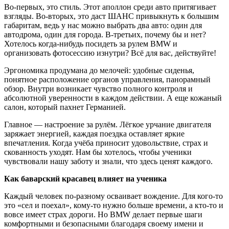
Во-первых, это стиль. Этот аполлон среди авто притягивает
взгляды. Во-вторых, это даcт ШАНС привыкнуть к большим
габаритам, ведь у нас можно выбрать два авто: один для
автодрома, один для города. В-третьих, почему бы и нет?
Хотелось когда-нибудь посидеть за рулем BMW и
организовать фотосессию изнутри? Всё для вас, действуйте!
Эргономика продумана до мелочей: удобные сиденья,
понятное расположение органов управления, панорамный
обзор. Внутри возникает чувство полного контроля и
абсолютной уверенности в каждом действии. А еще кожаный
салон, который пахнет Германией.
Главное — настроение за рулём. Лёгкое урчание двигателя
заряжает энергией, каждая поездка оставляет яркие
впечатления. Когда учёба приносит удовольствие, страх и
скованность уходят. Нам бы хотелось, чтобы ученики
чувствовали нашу заботу и знали, что здесь ценят каждого.
Как баварский красавец влияет на ученика
Каждый человек по-разному осваивает вождение. Для кого-то
это «сел и поехал», кому-то нужно больше времени, а кто-то и
вовсе имеет страх дороги. Но BMW делает первые шаги
комфортными и безопасными благодаря своему имени и