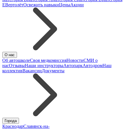
E
Вертолёт
Освежить навыки
Цены
Акции
О нас
Об автошколе
Своя медкомиссия
Новости
СМИ о
нас
Отзывы
Наши инструкторы
Автопарк
Автодром
Наш
коллектив
Вакансии
Документы
Города
Краснодар
Славянск-на-