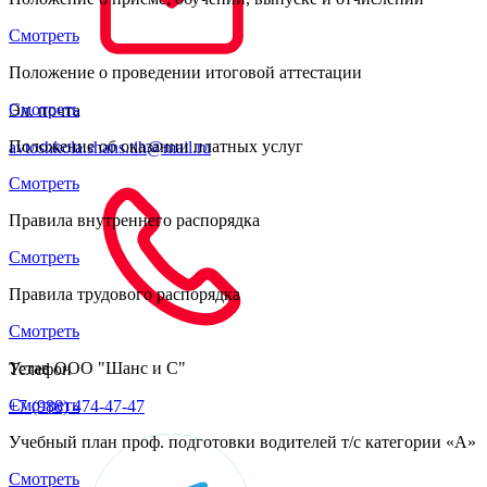
Смотреть
Положение о проведении итоговой аттестации
Смотреть
Эл. почта
Положение об оказании платных услуг
avtoshkola.shans.tih@mail.ru
Смотреть
Правила внутреннего распорядка
Смотреть
Правила трудового распорядка
Смотреть
Устав ООО "Шанс и С"
Телефон
Смотреть
+7 (988) 474-47-47
Учебный план проф. подготовки водителей т/с категории «A»
Смотреть