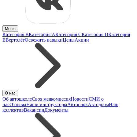
Меню
Категория B
Категория A
Категория C
Категория D
Категория
E
Вертолёт
Освежить навыки
Цены
Акции
О нас
Об автошколе
Своя медкомиссия
Новости
СМИ о
нас
Отзывы
Наши инструкторы
Автопарк
Автодром
Наш
коллектив
Вакансии
Документы