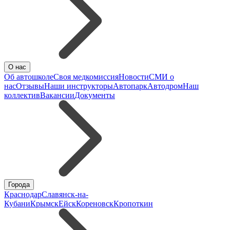
О нас
Об автошколе
Своя медкомиссия
Новости
СМИ о
нас
Отзывы
Наши инструкторы
Автопарк
Автодром
Наш
коллектив
Вакансии
Документы
Города
Краснодар
Славянск-на-
Кубани
Крымск
Ейск
Кореновск
Кропоткин